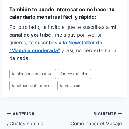
También te puede interesar como hacer tu
calendario menstrual fácil y rápido:
Por otro lado, te invito a que te suscribas a
mi
canal de youtube
, me sigas por
y/o, si
quieres, te suscribas
a la Newsletter de
“Mamá empoderada”
y, así, no perderte nada
de nada.
Etiquetas
#
calendario menstrual
#
menstruacion
de
#
metodo sintotermico
#
ovulacion
la
entrada:
Navegación
ANTERIOR
SIGUIENTE
¿Cuáles son los
Como hacer el Masaje
de