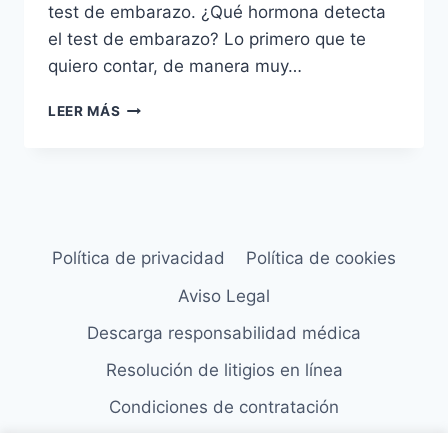
test de embarazo. ¿Qué hormona detecta
el test de embarazo? Lo primero que te
quiero contar, de manera muy…
TEST
LEER MÁS
DE
OVULACIÓN
PARA
SABER
SI
ESTOY
EMBARAZADA
Política de privacidad
Política de cookies
Aviso Legal
Descarga responsabilidad médica
Resolución de litigios en línea
Condiciones de contratación
Copyright © Todos los derechos reservados