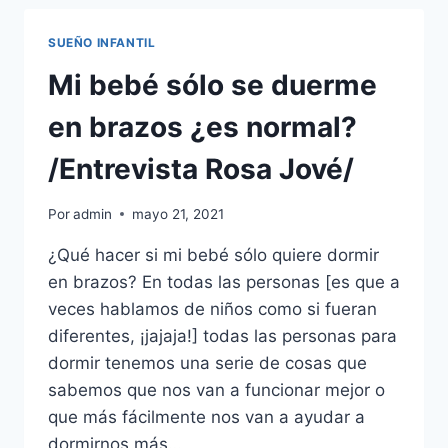
LE
CUESTA
SUEÑO INFANTIL
TANTO
DORMIRSE?
Mi bebé sólo se duerme
ROSA
JOVÉ
en brazos ¿es normal?
TE
DA
/Entrevista Rosa Jové/
LA
SOLUCIÓN
Por
admin
mayo 21, 2021
¿Qué hacer si mi bebé sólo quiere dormir
en brazos? En todas las personas [es que a
veces hablamos de niños como si fueran
diferentes, ¡jajaja!] todas las personas para
dormir tenemos una serie de cosas que
sabemos que nos van a funcionar mejor o
que más fácilmente nos van a ayudar a
dormirnos más…