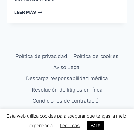
MI
LEER MÁS
BEBÉ
SÓLO
SE
DUERME
EN
BRAZOS
¿ES
Política de privacidad
Política de cookies
NORMAL?
Aviso Legal
/ENTREVISTA
ROSA
Descarga responsabilidad médica
JOVÉ/
Resolución de litigios en línea
Condiciones de contratación
Copyright © Todos los derechos reservados
Esta web utiliza cookies para asegurar que tengas la mejor
experiencia
Leer más
VALE