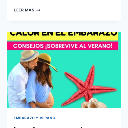
¿CÓMO
LEER MÁS
PREVENIR
UN
GOLPE
DE
CALOR
EN
EL
EMBARAZO?
EMBARAZO Y VERANO